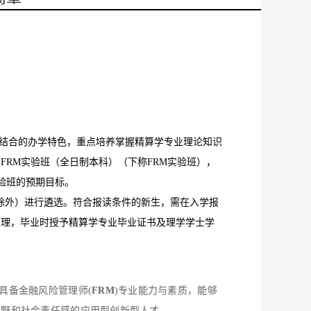
”相结合的办学特色，重点培养掌握精算学专业理论知识
FRM实验班（全日制本科）（下称FRM实验班），
验班的预期目标。
新生除外）进行遴选。符合报读条件的新生，需在入学报
管理，毕业时授予精算学专业毕业证书及理学学士学
具备金融风险管理师
(
FRM
)专业能力与素质，能够
视野和社会责任感的应用型创新型人才。