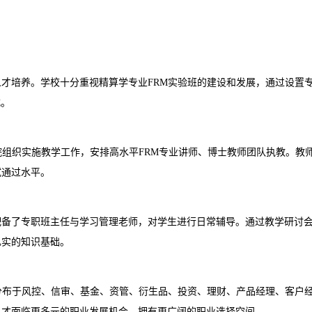
人才培养。学校十分重视精算学专业
FRM实验班的建设和发展，通过设置
式。
院组织实施教学工作，安排高水平FRM专业讲师、博士教师团队执教。教
试通过水平。
配备了专职班主任与学习管理老师，对学生进行日常辅导。通过教学研讨
扎实的知识基础。
分布于风控、信审、基金、资管、衍生品、投资、理财、产品经理、客户
人才面临更多元的职业发展机会，拥有更广阔的职业选择空间。