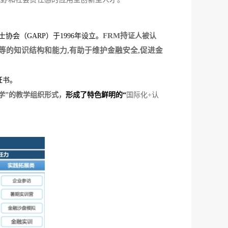
FRM持
人士协会（GARP）于1996年设立。
证人被
认
等的知识结构和能力,有助于维护金融安全,促进金
证书。
学”的教学组织形式，
形成了特色鲜明的
“
国
际化
+
认