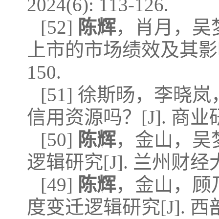
2024(6): 113-126.
[52]
陈辉
，肖月，吴
上市的市场绩效及其影响机制研
150.
[51] 徐斯旸，李晓岚
信用资源吗？[J]. 商业研究，
[50]
陈辉
，金山，吴
逻辑研究[J]. 兰州财经大学
[49]
陈辉
，金山，顾
度变迁逻辑研究[J]. 西部论坛