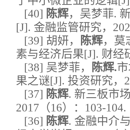
于中小微企业的逻辑[J]. 学
[40]
陈辉
，吴梦菲.
[J]. 金融监管研究，2020(2
[39] 胡妍，
陈辉
，莫
素与经济后果[J]. 财经研
[38] 吴梦菲，
陈辉.
市
果之谜[J]. 投资研究，2018
[37]
陈辉
. 新三板市
2017（16）：103-104.
[36]
陈辉
. 金融中介