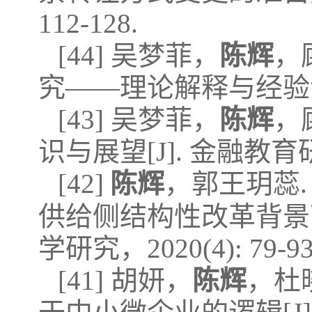
112-128.
[44] 吴梦菲，
陈辉
，
究——理论解释与经验证据[J
[43] 吴梦菲，
陈辉
，
识与展望[J]. 金融教育研究，
[42]
陈辉
，郭王玥蕊.
供给侧结构性改革背景下
学研究，2020(4): 79-93
[41] 胡妍，
陈辉
，杜