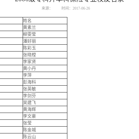
来源：
时间：2017-06-26
姓名
黄素兰
柳雯莹
潘好丽
陈彩玉
张晓樘
李家贤
黄小丹
李萍
彭海科
张英敏
李剑芬
吴建飞
黄海辉
李文豪
张莹
陈金城
陈云山