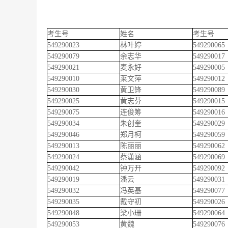
考生号
姓名
考生号
549290023
林叶婷
549290065
549290079
余志华
549290017
549290021
麦永好
549290005
549290010
莱文萍
549290012
549290030
黄卫锋
549290089
549290025
黄志芬
549290015
549290075
连俊筹
549290016
549290034
朱创奎
549290029
549290046
郑月柯
549290059
549290013
陈丽丽
549290062
549290024
蔡潇涵
549290069
549290042
钟万开
549290092
549290019
潘云
549290031
549290032
冯英基
549290077
549290035
戴守初
549290026
549290048
梁小珊
549290064
549290053
黄魏
549290076