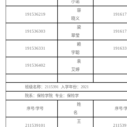
小诺
容
191536219
191617
晓义
梁
191536303
191617
翠莹
赖
191536331
191633
宇聪
袁
191536402
艾婷
班级名称：
2115391 入学年份：2021
院系：保险学院
专业：保险学
姓
序号
/学号
序号
/
名
王
211539101
211539