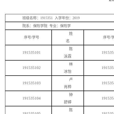
班级名称：
1915351 入学年份：2019
院系：保险学院
专业：保险学
姓
序号
/学号
序号
/
名
陈
191535101
191535
泳霖
林
191535102
191535
冰怡
卢
191535103
191535
肖桦
钟
191535104
191535
舒婷
陈
191535105
191535