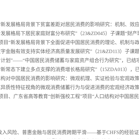
“新发展格局背景下贫富差距对居民消费的影响研究：机制、效应与政
新发展格局下居民家庭财富分布研究”（23&ZD045）子课题“
项目“新发展格局背景下全面促进中国居民消费的理论、机制与政策研
数字金融有效支持实体经济高质量发展研究”（21&ZD113）子
人才计划”——“中国居民消费储蓄与家庭资产组合行为研究”，已结
“新常态下建立多点支撑的消费增长格局研究”（15ZDA013），
结构对中国居民消费的影响研究：微观机理、实证检验与宏观政策”(7
庭异质性特征视角的微观消费储蓄行为与促进消费的宏观经济政策研究”(
才项目、广东省高等教育“创新强校工程”项目“人口结构对中国居
收入风险、普惠金融与居民消费跨期平滑——基于CHFS的经验