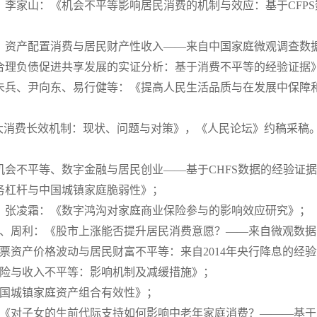
、李家山：《机会不平等影响居民消费的机制与效应：基于CFPS
、资产配置消费与居民财产性收入——来自中国家庭微观调查数据的
合理负债促进共享发展的实证分析：基于消费不平等的经验证据》，
唐未兵、尹向东、易行健等：《提高人民生活品质与在发展中保障
扩大消费长效机制：现状、问题与对策》，《人民论坛》约稿采稿
机会不平等、数字金融与居民创业——基于CHFS数据的经验证
务杠杆与中国城镇家庭脆弱性》；
）、张凌霜：《数字鸿沟对家庭商业保险参与的影响效应研究》；
启志、周利：《股市上涨能否提升居民消费意愿？——来自微观数
股票资产价格波动与居民财富不平等：来自2014年央行降息的经
风险与收入不平等：影响机制及减缓措施》；
中国城镇家庭资产组合有效性》；
）：《对子女的生前代际支持如何影响中老年家庭消费？———基